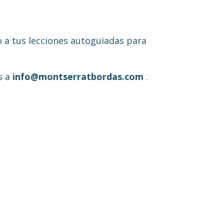
so a tus lecciones autoguiadas para
s a
info@montserratbordas.com
.